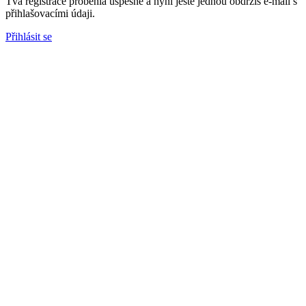
Tvá registrace proběhla úspěšně a nyní ještě jednou obdržíš e-mail s
přihlašovacími údaji.
Přihlásit se