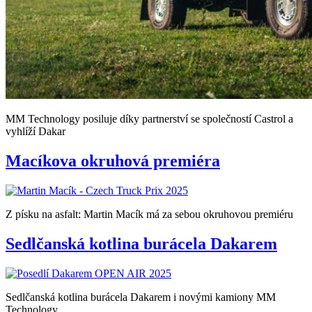
MM Technology posiluje díky partnerství se společností Castrol a
vyhlíží Dakar
Macíkova okruhová premiéra
Z písku na asfalt: Martin Macík má za sebou okruhovou premiéru
Sedlčanská kotlina burácela Dakarem
Sedlčanská kotlina burácela Dakarem i novými kamiony MM
Technology