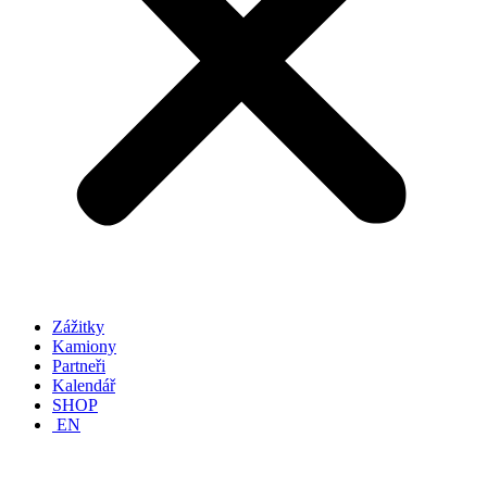
Zážitky
Kamiony
Partneři
Kalendář
SHOP
EN